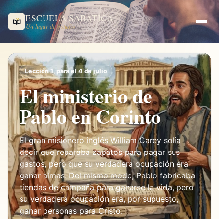
ESCUELA SABÁTICA
Un lugar de estudio
Lección 1, para el 4 de julio
El ministerio de
Pablo en Corinto
El gran misionero inglés William Carey solía
decir que reparaba zapatos para pagar sus
gastos, pero que su verdadera ocupación era
ganar almas. Del mismo modo, Pablo fabricaba
tiendas de campaña para ganarse la vida, pero
su verdadera ocupación era, por supuesto,
ganar personas para Cristo.