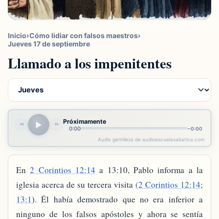
Inicio
›
Cómo lidiar con falsos maestros
›
Jueves 17 de septiembre
Llamado a los impenitentes
Próximamente
▶
⏪
⏩
0:00
−
0:00
Audio gentileza de audioescuelasabatica.com
En
2 Corintios 12:14
a 13:10, Pablo informa a la
iglesia acerca de su tercera visita
(2 Corintios 12:14
;
13:1
). Él había demostrado que no era inferior a
ninguno de los falsos apóstoles y ahora se sentía