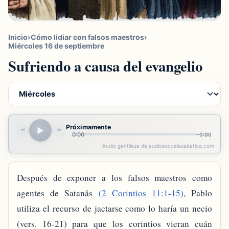
Inicio
›
Cómo lidiar con falsos maestros
›
Miércoles 16 de septiembre
Sufriendo a causa del evangelio
Próximamente
▶
⏪
⏩
0:00
−
0:00
Audio gentileza de audioescuelasabatica.com
Después de exponer a los falsos maestros como
agentes de Satanás
(2 Corintios 11:1-15)
, Pablo
utiliza el recurso de jactarse como lo haría un necio
(vers. 16-21) para que los corintios vieran cuán