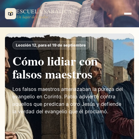
ESCUELA SABÁTICA
Un lugar de estudio
Lección 12, para el 19 de septiembre
Cómo lidiar con
falsos maestros
Los falsos maestros amenazaban la pureza del
evangelio en Corinto. Pablo advierte contra
aquellos que predican a otro Jesús y defiende
la verdad del evangelio que él proclamó.