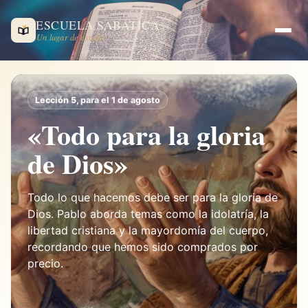
ESCUELA SABÁTICA
Un lugar de estudio
Lección 5, para el 1 de agosto
«Todo para la gloria
de Dios»
Todo lo que hacemos debe ser para la gloria de
Dios. Pablo aborda temas como la idolatría, la
libertad cristiana y la mayordomía del cuerpo,
recordando que hemos sido comprados por
precio.