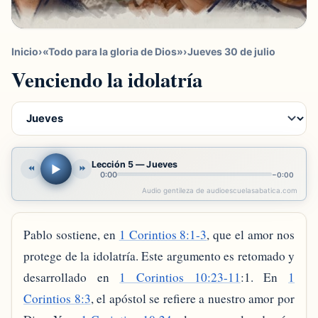
Inicio
›
«Todo para la gloria de Dios»
›
Jueves 30 de julio
Venciendo la idolatría
Lección 5 — Jueves
▶
⏪
⏩
0:00
−
0:00
Audio gentileza de audioescuelasabatica.com
Pablo sostiene, en
1 Corintios 8:1-3
, que el amor nos
protege de la idolatría. Este argumento es retomado y
desarrollado en
1 Corintios 10:23-11
:1. En
1
Corintios 8:3
, el apóstol se refiere a nuestro amor por