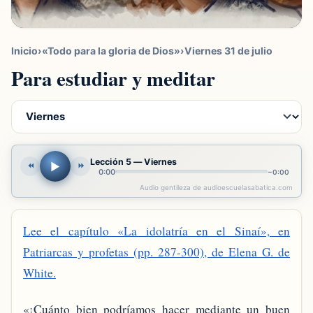
Inicio
›
«Todo para la gloria de Dios»
›
Viernes 31 de julio
Para estudiar y meditar
Lección 5 — Viernes
▶
⏪
⏩
0:00
−
0:00
Audio gentileza de audioescuelasabatica.com
Lee el capítulo «La idolatría en el Sinaí», en
Patriarcas y profetas (pp. 287-300), de Elena G. de
White.
«¡Cuánto bien podríamos hacer mediante un buen