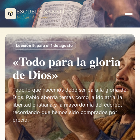
ESCUELA SABÁTICA
Un lugar de estudio
Lección 5, para el 1 de agosto
«Todo para la gloria
de Dios»
Todo lo que hacemos debe ser para la gloria de
Dios. Pablo aborda temas como la idolatría, la
libertad cristiana y la mayordomía del cuerpo,
recordando que hemos sido comprados por
precio.