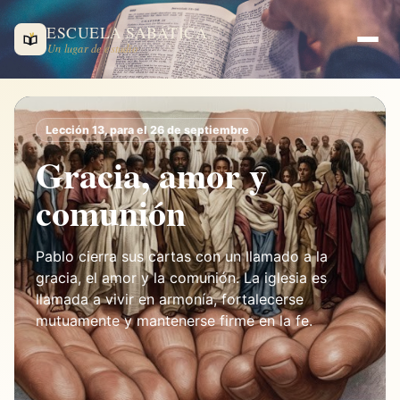
ESCUELA SABÁTICA
Un lugar de estudio
Lección 13, para el 26 de septiembre
Gracia, amor y
comunión
Pablo cierra sus cartas con un llamado a la
gracia, el amor y la comunión. La iglesia es
llamada a vivir en armonía, fortalecerse
mutuamente y mantenerse firme en la fe.