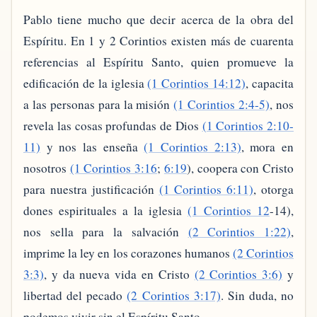
Pablo tiene mucho que decir acerca de la obra del
Espíritu. En 1 y 2 Corintios existen más de cuarenta
referencias al Espíritu Santo, quien promueve la
edificación de la iglesia
(1 Corintios 14:12)
, capacita
a las personas para la misión
(1 Corintios 2:4-5)
, nos
revela las cosas profundas de Dios
(1 Corintios 2:10-
11)
y nos las enseña
(1 Corintios 2:13)
, mora en
nosotros
(1 Corintios 3:16
;
6:19
), coopera con Cristo
para nuestra justificación
(1 Corintios 6:11)
, otorga
dones espirituales a la iglesia
(1 Corintios 12
-14),
nos sella para la salvación
(2 Corintios 1:22)
,
imprime la ley en los corazones humanos
(2 Corintios
3:3)
, y da nueva vida en Cristo
(2 Corintios 3:6)
y
libertad del pecado
(2 Corintios 3:17)
. Sin duda, no
podemos vivir sin el Espíritu Santo.