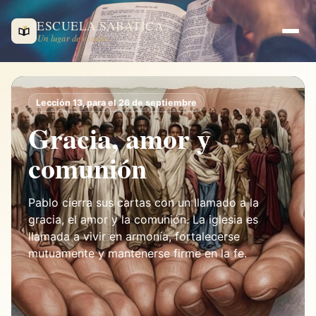
ESCUELA SABÁTICA
Un lugar de estudio
Lección 13, para el 26 de septiembre
Gracia, amor y
comunión
Pablo cierra sus cartas con un llamado a la
gracia, el amor y la comunión. La iglesia es
llamada a vivir en armonía, fortalecerse
mutuamente y mantenerse firme en la fe.