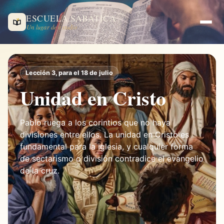
ESCUELA SABÁTICA
Un lugar de estudio
Lección 3, para el 18 de julio
Unidad en Cristo
Pablo ruega a los corintios que no haya
divisiones entre ellos. La unidad en Cristo es
fundamental para la iglesia, y cualquier forma
de sectarismo o división contradice el evangelio
de la cruz.