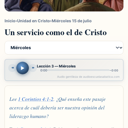
Inicio
›
Unidad en Cristo
›
Miércoles 15 de julio
Un servicio como el de Cristo
Lección 3 — Miércoles
▶
⏪
⏩
0:00
−
0:00
Audio gentileza de audioescuelasabatica.com
Lee
1 Corintios 4:1-2
. ¿Qué enseña este pasaje
acerca de cuál debería ser nuestra opinión del
liderazgo humano?