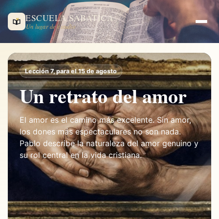
ESCUELA SABÁTICA
Un lugar de estudio
Lección 7, para el 15 de agosto
Un retrato del amor
El amor es el camino más excelente. Sin amor,
los dones más espectaculares no son nada.
Pablo describe la naturaleza del amor genuino y
su rol central en la vida cristiana.